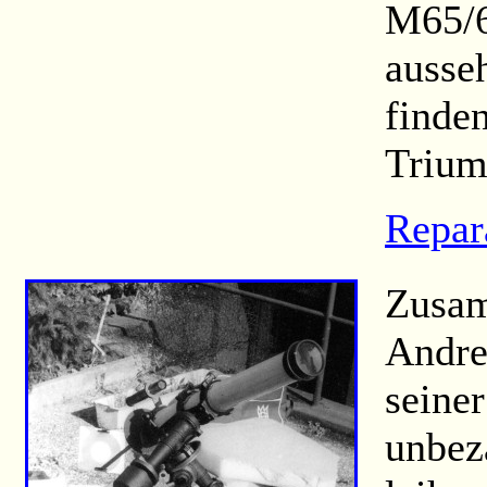
M65/6
ausse
finden
Trium
Repar
Zusam
Andre
seine
unbez