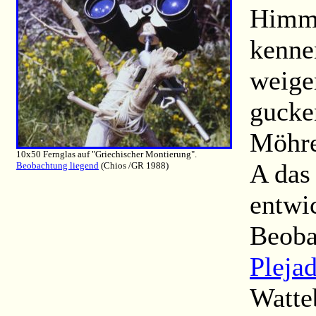
Himme
kenne
weige
gucke
Möhre
10x50 Fernglas auf "Griechischer Montierung".
A das
Beobachtung liegend
(Chios /GR 1988)
entwi
Beoba
Pleja
Watte