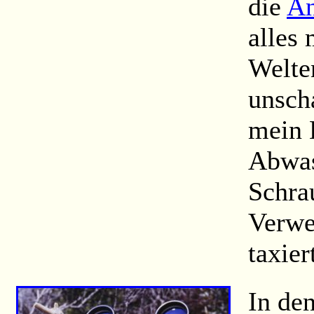
die
An
alles 
Welte
unscha
mein 
Abwas
Schra
Verwe
taxier
In den