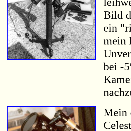
leihwe
Bild 
ein "r
mein 
Unver
bei -
Kamer
nachz
Mein 
Celes