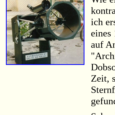
kontra
ich er
eines 
auf An
"Arch
Dobso
Zeit,
Stern
gefun