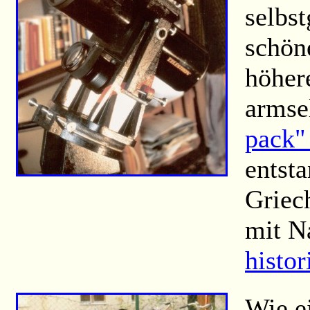
selbs
schön
höher
armse
pack"
entsta
Griec
mit N
histor
Wie ei