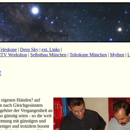
Teleskope
|
Deep Sky
|
ext. Links
|
ITV Workshop
|
Selbstbau München
|
Teleskope München
|
Mythen
|
L
t
it eigenen Händen? auf
en nach Gleichgesinnten
n gehöre der Vergangenheit an
 günstig seien - so die weit
mmung mit günstigen und
weniger und trotzdem boomt