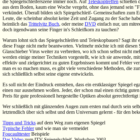
die Spiegelschleiferszene immer noch. Auf
Teleskoptreffen
schießen d
aus dem Boden, kaum eine Woche vergeht, ohne dass jemand sein "Fir
verkündet. Überall bilden sich Spiegelschleif- Gemeinschaften zum E
Leute, die scheinbar absolut keine Zeit und Zugang zu der Sache ha
heimlich das
Trittelvitz Buch
, oder meine
DVD
einfach nur, um mitr
doch irgendwann seine Finger in's Schleifkorn zu tauchen?
Warum lohnt sich das Spiegelschleifen und Teleskopbauen? Sagt ihr e
diese Frage nicht mehr beantworten. Vielmehr möchte ich mit diesen 
Glasschieber Virus weiter zu verbreiten, wo ich schon selbst nicht 
werden einige meiner Techniken vorgestellt, wie ich sie anwende, mi
effektiv und zielgerichtet zu guten Ergebnissen kommt und Fehler ver
man es so machen muss, es gibt viele verschiedene Methoden, die zum
sich schließlich selbst seine eigene entwickeln.
Es soll nicht der Eindruck entstehen, dass ein erstklassiger Spiegel 
einen nur ausnehmen wollen. Jeder, der schon mal einen richtig guten
Preis für gute professionell hergestellte Optiken absolut gerechtfertigt 
Wer schließlich mit glänzenden Augen zum ersten mal durch sein selb
letztendlich über sich selbst und dem Universum gelernt - für den b
Tipps und Tricks
auf dem Weg zum eigenen Spiegel
Typische Fehler
und wie man sie vermeidet
Foucaulttester
Beispiele
Das Video
zum ITV Spiegelschleif- Workshop 2003