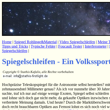
Home
|
Spiegel Rohlinge&Material
|
Video Spiegelschleifen
|
Meine 
Tipps und Tricks
|
Typische Fehler
|
Foucault Tester
|
Interferometer
|
Spiegelschleifen
|
Spiegelschleifen - Ein Volksspor
Copyright © Stathis Kafalis, alle Rechte vorbehalten
Hochpräzise Teleskopspiegel für die Astronomie selbst herstellen? m
zehntausendstel Millimeter genau? Als ich vor nunmehr über 30 Jahr
suchte, traf ich nur auf einige wenige Exoten, Spiegel selbst schleife
und lohne sich doch gar nicht mehr, da gekaufte Optiken inzwischen so
verbreitete Meinung damals. Und heute? Durch die Marktüberschwe
doch recht brauchbaren Optiken aus Fernost lohnt es sich noch viel 